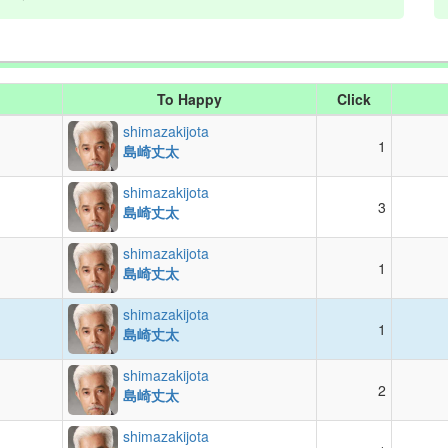
To Happy
Click
shimazakijota
1
島崎丈太
shimazakijota
3
島崎丈太
shimazakijota
1
島崎丈太
shimazakijota
1
島崎丈太
shimazakijota
2
島崎丈太
shimazakijota