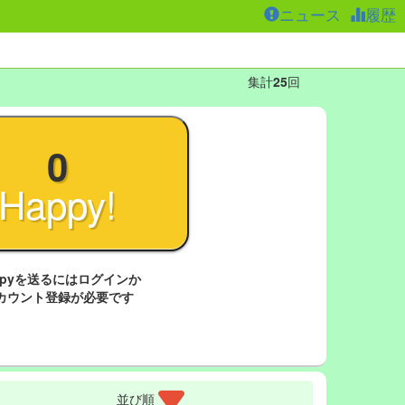
ニュース
履歴
集計
25
回
0
Happy!
ppyを送るにはログインか
カウント登録が必要です
並び順