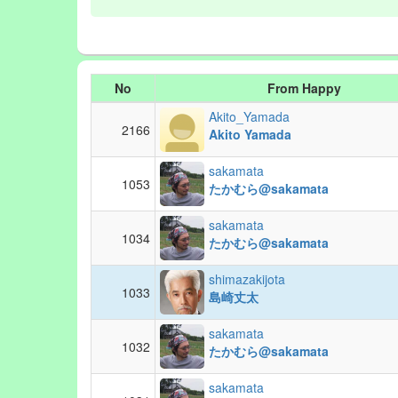
No
From Happy
Akito_Yamada
2166
Akito Yamada
sakamata
1053
たかむら@sakamata
sakamata
1034
たかむら@sakamata
shimazakijota
1033
島崎丈太
sakamata
1032
たかむら@sakamata
sakamata