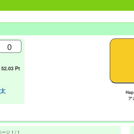
0
52.03 Pt
太
Ha
ア
ページ
1 / 1