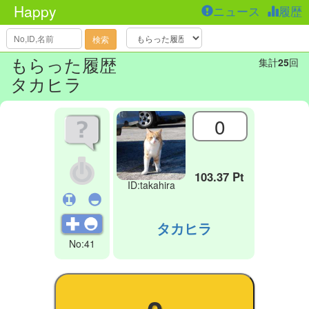
Happy
ニュース
履歴
検索
もらった履歴
集計
25
回
タカヒラ
0
103.37 Pt
ID:takahira
タカヒラ
No:41